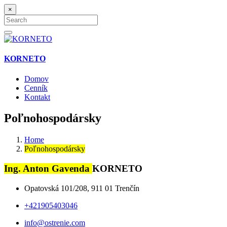
×
Search
for:
Search
KORNETO
Domov
Cenník
Kontakt
Poľnohospodársky
Home
Poľnohospodársky
Ing. Anton Gavenda
KORNETO
Opatovská 101/208, 911 01 Trenčín
+421905403046
info@ostrenie.com