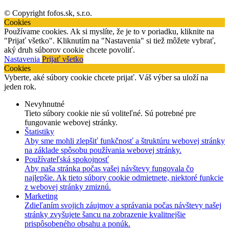
© Copyright fofos.sk, s.r.o.
Cookies
Používame cookies. Ak si myslíte, že je to v poriadku, kliknite na
"Prijať všetko". Kliknutím na "Nastavenia" si tiež môžete vybrať,
aký druh súborov cookie chcete povoliť.
Nastavenia
Prijať všetko
Cookies
Vyberte, aké súbory cookie chcete prijať. Váš výber sa uloží na
jeden rok.
Nevyhnutné
Tieto súbory cookie nie sú voliteľné. Sú potrebné pre
fungovanie webovej stránky.
Štatistiky
Aby sme mohli zlepšiť funkčnosť a štruktúru webovej stránky
na základe spôsobu používania webovej stránky.
Používateľská spokojnosť
Aby naša stránka počas vašej návštevy fungovala čo
najlepšie. Ak tieto súbory cookie odmietnete, niektoré funkcie
z webovej stránky zmiznú.
Marketing
Zdieľaním svojich záujmov a správania počas návštevy našej
stránky zvyšujete šancu na zobrazenie kvalitnejšie
prispôsobeného obsahu a ponúk.